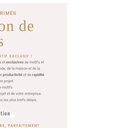
PRIMÉS
ion de
s
TIF EXCLUSIF !
s
et
exclusives
de motifs et
ode, de la maison et de la
de
productivité
et de
rapidité
e projet.
de motifs
jet et de votre entreprise.
 les plus brefs délais.
ction
RE, PARFAITEMENT