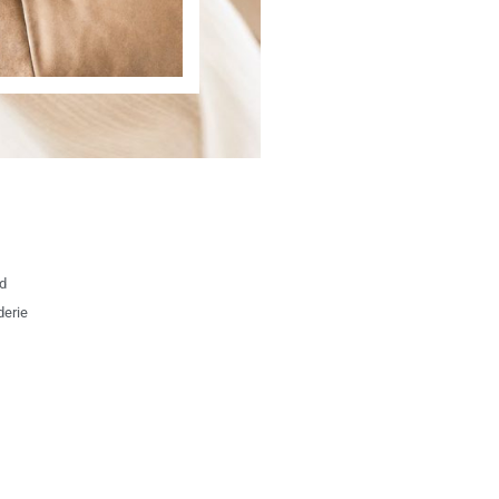
d
derie