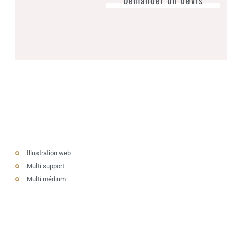
Demander un devis
Illustration web
Multi support
Multi médium