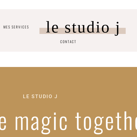
le studio j
MES SERVICES
CONTACT
LE STUDIO J
AD MINIM VENIAM IN VOLUPTATE VELIT
e magic togeth