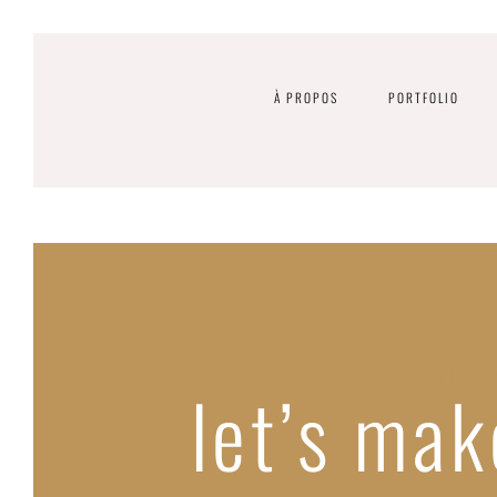
À PROPOS
PORTFOLIO
UT ENIM 
let’s mak