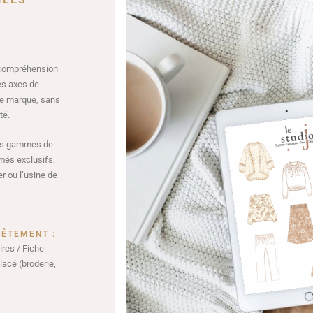
ILES
 compréhension
es axes de
re marque, sans
té.
 des gammes de
més exclusifs.
r ou l’usine de
VÊTEMENT :
res / Fiche
lacé (broderie,