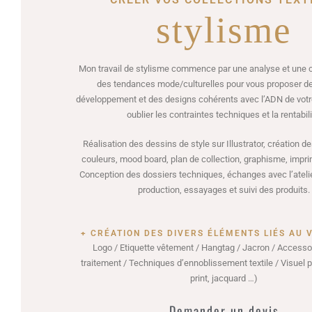
CREER VOS COLLECTIONS TEXT
stylisme
Mon travail de stylisme commence par une analyse et une
des tendances mode/culturelles pour vous proposer d
développement et des designs cohérents avec l’ADN de vot
oublier les contraintes techniques et la rentabili
Réalisation des dessins de style sur Illustrator, création
couleurs, mood board, plan de collection, graphisme, impri
Conception des dossiers techniques, échanges avec l’atelie
production, essayages et suivi des produits.
+ CRÉATION DES DIVERS ÉLÉMENTS LIÉS AU 
Logo / Etiquette vêtement / Hangtag / Jacron / Accessoi
traitement / Techniques d’ennoblissement textile / Visuel p
print, jacquard …)
Demander un devis